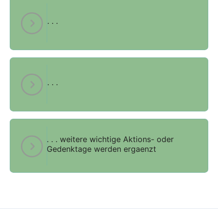
. . .
. . .
. . . weitere wichtige Aktions- oder
Gedenktage werden ergaenzt