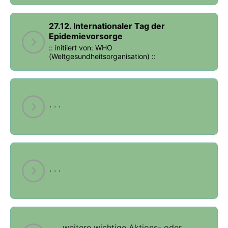
27.12. Internationaler Tag der
Epidemievorsorge
:: initiiert von: WHO
(Weltgesundheitsorganisation) ::
. . .
. . .
. . . weitere wichtige Aktions- oder