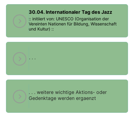
30.04. Internationaler Tag des Jazz
:: initiiert von: UNESCO (Organisation der
Vereinten Nationen für Bildung, Wissenschaft
und Kultur) ::
. . .
. . . weitere wichtige Aktions- oder
Gedenktage werden ergaenzt